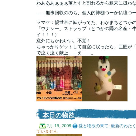
わあああぁぁぁ落とすと割れるから粗末に扱わ
……無事回収ののち、個人的神棚つーか仏壇つ
ヲマケ：親世帯に転がってた、わがまちとつか
「ウナシー」ストラップ（とつかの隠れ名産・
イ！！！）
意外にもかわいい。不覚！
ちゃっかりゲットして自室に戻ったら、巨匠が
で泣く泣く献上……え……。
本日の物欲
2月 19, 2009
愛と物欲の果て
,
最新のわた
ていません