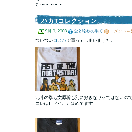
む〜〜〜〜〜
バカTコレクション
バ
9月 9, 2008
愛と物欲の果て
コメントを
カ
T
ついつい
コスパ
で買ってしまいました。
コ
レ
ク
シ
ョ
ン
は
北斗の拳も文原聡も別に好きなワケではないの
コレはヒドイ。←ほめてます