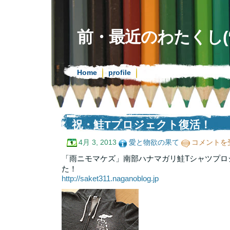
前・最近のわたくし(‘08.
Home
profile
祝・鮭Tプロジェクト復活！
祝・
4月 3, 2013
愛と物欲の果て
コメントを
鮭
T
「雨ニモマケズ」南部ハナマガリ鮭Tシャツプロ
プ
た！
ロ
http://saket311.naganoblog.jp
ジ
ェ
ク
ト
復
活！
は