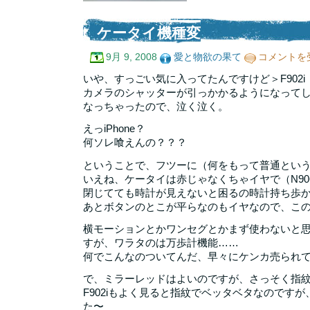
ケータイ機種変
ケ
9月 9, 2008
愛と物欲の果て
コメントを
ー
タ
いや、すっごい気に入ってたんですけど＞F902i
イ
カメラのシャッターが引っかかるようになって
機
なっちゃったので、泣く泣く。
種
変
えっiPhone？
は
何ソレ喰えんの？？？
ということで、フツーに（何をもって普通というの
いえね、ケータイは赤じゃなくちゃイヤで（N906
閉じてても時計が見えないと困るの時計持ち歩かな
あとボタンのとこが平らなのもイヤなので、こ
横モーションとかワンセグとかまず使わないと
すが、ワラタのは万歩計機能……
何でこんなのついてんだ、早々にケンカ売られ
で、ミラーレッドはよいのですが、さっそく指
F902iもよく見ると指紋でベッタベタなのです
た〜