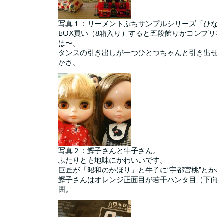
写真１：リーメントぷちサンプルシリーズ「ひ
BOX買い（8箱入り）すると五段飾りがコンプ
は〜。
タンスの引き出しが一つひとつちゃんと引き出
かさ。
写真２：鰹子さんと牛子さん。
ふたりとも地味にかわいいです。
巨匠が「昭和のかほり」と牛子に“宇都宮桃”と
鰹子さんはオレンジ正面目が若干ハンタ目（下
囲。