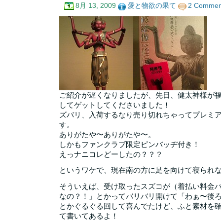
8月 13, 2009
愛と物欲の果て
2 Commen
ご紹介が遅くなりましたが、先日、健太神様が
してゲットしてくださいました！
ズバリ、入荷するなり売り切れちゃってプレミ
す。
ありがたや〜ありがたや〜。
しかもファンクラブ限定ピンバッヂ付き！
えっナニコレどーしたの？？？
というワケで、現在南の方に足を向けて寝られ
そういえば、受け取ったスズコが（着払い料金
なの？！」とかってバリバリ開けて「わぁ〜後
とかぐるぐる回して喜んでたけど、ふと素材を
て書いてあるよ！