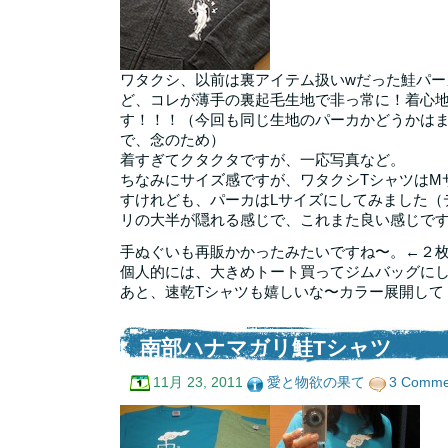
ワタクシ、以前は裏アイテム扱いwだった鮭パー
ど、コレが薄手の裏起毛生地で非っ常に！着心
す！！！（今回も同じ生地のパーカかどうかは
で、念のため）
着すぎてクタクタですが、一応写真など。
ちなみにサイズ感ですが、ワタクシTシャツはM
すけれども、パーカはLサイズにしてみました（
リの大半が隠れる感じで、これまた良い感じで
手ぬぐいも再販かかったみたいですね〜。←２枚
個人的には、大きめトート買ってジムバッグに
あと、速乾Tシャツも嬉しいな〜カラー展開して
南部ハナマガリ鮭Tシャツ
11月 23, 2011
愛と物欲の果て
3 Comme