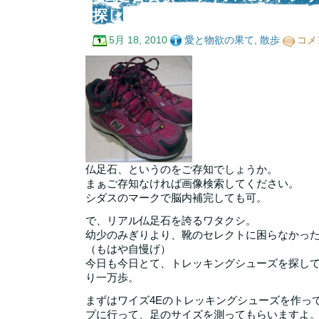
探し
仏
5月 18, 2010
愛と物欲の果て
,
散歩
コメ
足
石
哀
歌
–
ワ
イ
ズ
4E
の
ト
レ
仏足石、というのをご存知でしょうか。
ッ
まぁご存知なければ画像検索してください。
キ
ン
シダスのマークで脳内補完しても可。
グ
シ
で、リアル仏足石を誇るワタクシ。
ュ
幼少のみぎりより、靴のセレクトに困らなかっ
ー
（もはや自慢げ）
ズ
探
今日も今日とて、トレッキングシューズを探し
し
り一万歩。
は
まずはワイズ4Eのトレッキングシューズを作ってるN
プに行って、足のサイズを測ってもらいますよ