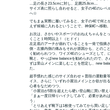
…足の長さ23.5cmに対し、足囲25.8cm…
サイズ表に照らし合わせると、女子の4Eのレベル
へ☆
でもまぁ実際に履いてみると、女子の4Eで何と
えず候補に入れるということで、神保町へ移動
お次は、さかいやスポーツのおねえちゃんをと
くこと１時間以上！（ヒドイ）
左足底のアーチが崩れていることを一発で指摘
側・左膝内側の痛みもそれが原因かも、とのこ
く勧められつつ、ワイズ4Eのシューズとして、
靴と、やっぱnew balanceを勧められたので
ずは里山メインに楽しむことを想定し、new bal
た。
超手慣れた感じのサイズ合わせ＋普段の運動量
イス、さらに「いずれ小屋泊メインとか欲が出
心者をなだめつつ、
「小屋泊が5割を超えたら硬い登山靴に買い替え
「まぁ一度日帰りハイクしてみて、必要があれ
う」
「とりあえず靴下は1枚使ってみてから買い足し