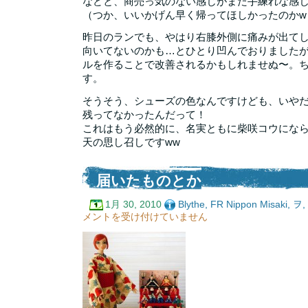
などと、商売っ気のない感じがまた手練れな感
（つか、いいかげん早く帰ってほしかったのかw
昨日のランでも、やはり右膝外側に痛みが出て
向いてないのかも…とひとり凹んでおりました
ルを作ることで改善されるかもしれませぬ〜。
す。
そうそう、シューズの色なんですけども、いや
残ってなかったんだって！
これはもう必然的に、名実ともに柴咲コウになら
天の思し召しですww
届いたものとか
1月 30, 2010
Blythe
,
FR Nippon Misaki
,
ヲ
,
メントを受け付けていません