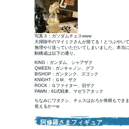
写真３：ガソダムチェスwww
大掃除中のマイミクさんが捨てる！とつぶやい
無理やり送っていただいてしまいました。本当
駒構成は以下の通り。
KING：ガンダム、シャアザク
QWEEN：ガンキャノン、グフ
BISHOP：ガンタンク、ズゴック
KNIGHT：ＧＭ、ザク
ROCK：Ｇファイター、旧ザク
PAWN：61式戦車、マゼラアタック
ちなみにワタクシ、チェスはおろか将棋もでき
覚えるかーw
阿修羅さまフィギュア