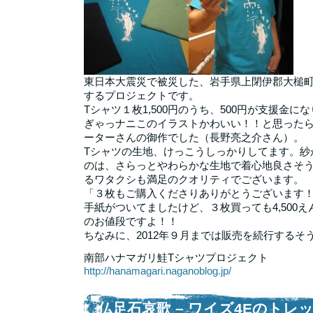
東日本大震災で被災した、岩手県上閉伊郡大槌
するプロジェクトです。
Tシャツ１枚1,500円のうち、500円が支援金に
ぎゃっナニこのイラストかわいい！！と思った
ーターさんの御作でした（長野亮之介さん）。
Tシャツの生地、けっこうしっかりしてます。紗
のは、さらっとやわらかな生地で着心地良さそう
るワタクシも満足のクオリティでございます。
「３枚もご購入くださりありがとうございます
手紙がついてましたけど、３枚買っても4,500
のお値段ですよ！！
ちなみに、2012年９月までは販売を続行するそ
南部ハナマガリ鮭Tシャツプロジェクト
http://hanamagari.naganoblog.jp/
仏足石哀歌 – ワイズ4Eのトレ