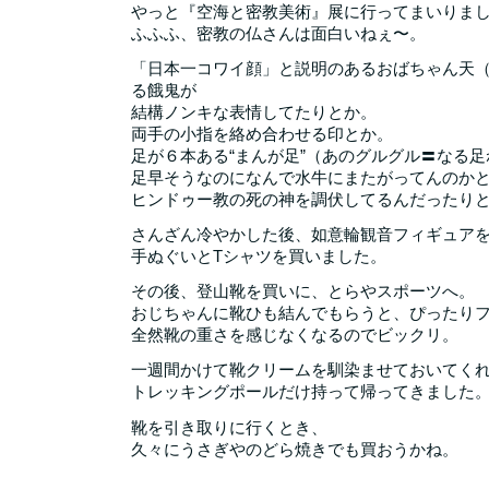
やっと『空海と密教美術』展に行ってまいりま
ふふふ、密教の仏さんは面白いねぇ〜。
「日本一コワイ顔」と説明のあるおばちゃん天
る餓鬼が
結構ノンキな表情してたりとか。
両手の小指を絡め合わせる印とか。
足が６本ある“まんが足”（あのグルグル〓なる足
足早そうなのになんで水牛にまたがってんのか
ヒンドゥー教の死の神を調伏してるんだったり
さんざん冷やかした後、如意輪観音フィギュア
手ぬぐいとTシャツを買いました。
その後、登山靴を買いに、とらやスポーツへ。
おじちゃんに靴ひも結んでもらうと、ぴったり
全然靴の重さを感じなくなるのでビックリ。
一週間かけて靴クリームを馴染ませておいてく
トレッキングポールだけ持って帰ってきました
靴を引き取りに行くとき、
久々にうさぎやのどら焼きでも買おうかね。