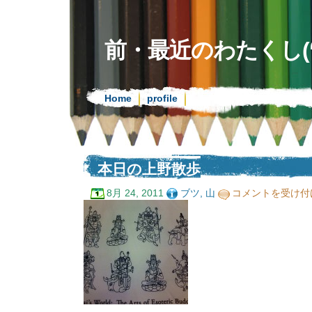
前・最近のわたくし(‘08.
Home
profile
本日の上野散歩
本
8月 24, 2011
ブツ
,
山
コメントを受け付
日
の
上
野
散
歩
は