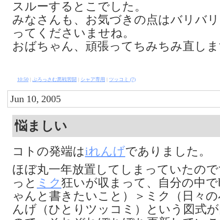
スルーするとこでした。
みなさんも、お気づきの点はバリバリ
ってくださいませね。
おばちゃん、頑張ってちみちみ直しま
10:50
|
ぶろっさむ悪戦苦闘
|
シャア専用
|
ツッコミ (7)
Jun 10, 2005
悩ましい
コトの発端は
iれんげ
でありました。
ほぼ丸一年放置してしまっていたので
っと
ミク
狂いが収まって、自分の中でb
ゃんと書きたいこと）＞ミク（日々の
んげ（ひとりツッコミ）という図式が