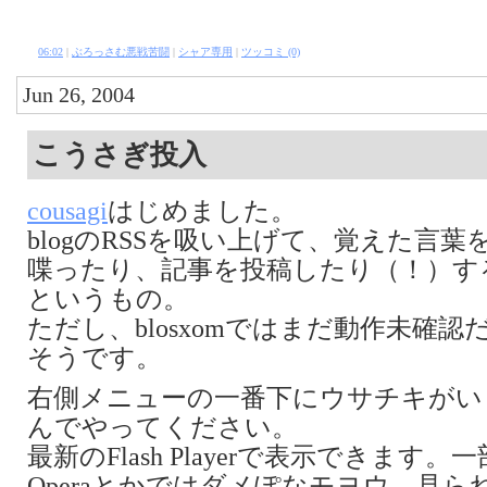
06:02
|
ぶろっさむ悪戦苦闘
|
シャア専用
|
ツッコミ (0)
Jun 26, 2004
こうさぎ投入
cousagi
はじめました。
blogのRSSを吸い上げて、覚えた言葉
喋ったり、記事を投稿したり（！）す
というもの。
ただし、blosxomではまだ動作未確認
そうです。
右側メニューの一番下にウサチキがい
んでやってください。
最新のFlash Playerで表示できます。一部
Operaとかではダメぽなモヨウ。見