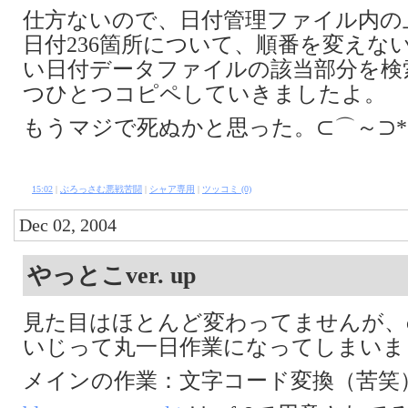
仕方ないので、日付管理ファイル内の
日付236箇所について、順番を変えな
い日付データファイルの該当部分を検
つひとつコピペしていきましたよ。
もうマジで死ぬかと思った。⊂⌒～⊃*｡Д
15:02
|
ぶろっさむ悪戦苦闘
|
シャア専用
|
ツッコミ (0)
Dec 02, 2004
やっとこver. up
見た目はほとんど変わってませんが、c
いじって丸一日作業になってしまいま
メインの作業：文字コード変換（苦笑