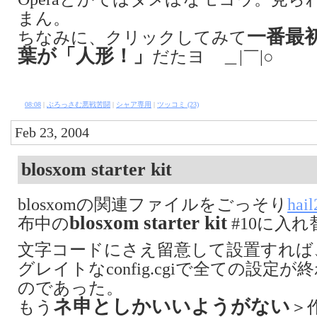
まん。
一番最
ちなみに、クリックしてみて
葉が「人形！」
だたヨ ＿|￣|○
08:08
|
ぶろっさむ悪戦苦闘
|
シャア専用
|
ツッコミ (23)
Feb 23, 2004
blosxom starter kit
blosxomの関連ファイルをごっそり
hail
blosxom starter kit
布中の
#10に入
文字コードにさえ留意して設置すれば
グレイトなconfig.cgiで全ての設定
のであった。
ネ申としかいいようがない
もう
＞