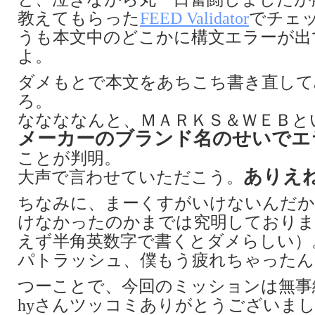
教えてもらった
FEED Validator
でチェ
うも本文中のどこかに構文エラーが出
よ。
ダメもとで本文をあちこち書き直して
ろ。
ななななんと、ＭＡＲＫＳ＆ＷＥＢと
メーカーのブランド名のせいでエ
ことが判明。
ありえ
大声で言わせていただこう。
ちなみに、まーくすがいけないんだか
けなかったのかまでは究明しておりま
えず半角英数字で書くとダメらしい）
パトラッシュ、僕もう疲れちゃったん
つーことで、今回のミッションは無事
hyさんツッコミありがとうございま