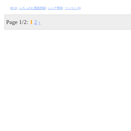
09:10
|
ぶろっさむ悪戦苦闘
|
シャア専用
|
ツッコミ (0)
Page 1/2:
1
2
›