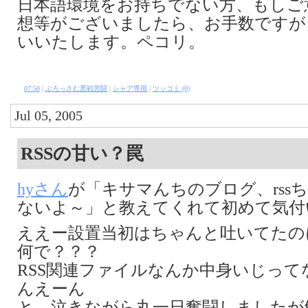
日本語環境をお持ちでない方、もしご
想等がございましたら、お手数ですが
いいたします。ペコリ。
07:50
|
ぶろっさむ悪戦苦闘
|
シャア専用
|
ツッコミ (0)
Jul 05, 2005
RSSの甘い？罠
hyさん
が「キサマんちのブログ、rss
ないよ～」と教えてくれて初めて気付
ええー設置当初はちゃんと吐いてたの
何で？？？
RSS関連ファイルなんか中身いじって
んえーん
と、泣きながら丸一日奮闘しましたが