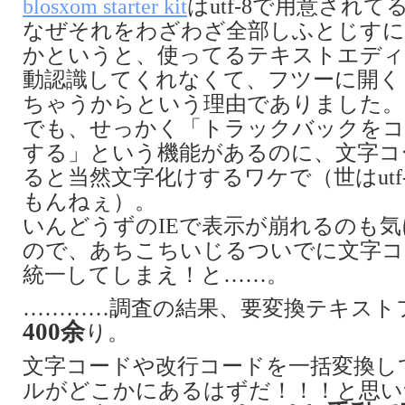
blosxom starter kit
はutf-8で用意され
なぜそれをわざわざ全部しふとじすに
かというと、使ってるテキストエディタが
動認識してくれなくて、フツーに開く
ちゃうからという理由でありました。
でも、せっかく「トラックバックをコ
する」という機能があるのに、文字コ
ると当然文字化けするワケで（世はutf
もんねぇ）。
いんどうずのIEで表示が崩れるのも
ので、あちこちいじるついでに文字コード
統一してしまえ！と……。
…………調査の結果、要変換テキスト
400余
り。
文字コードや改行コードを一括変換し
ルがどこかにあるはずだ！！！と思い