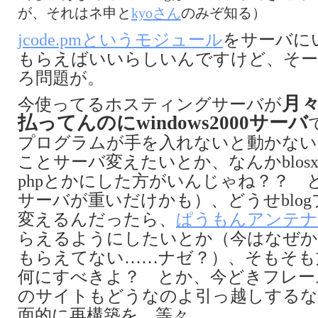
が、それはネ申と
kyoさん
のみぞ知る）
jcode.pmというモジュール
をサーバに
もらえばいいらしいんですけど、そ
ろ問題が。
月々
今使ってるホスティングサーバが
払ってんのにwindows2000サーバ
プログラムが手を入れないと動かない
ことサーバ変えたいとか、なんかblos
phpとかにした方がいんじゃね？？ 
サーバが重いだけかも）、どうせblo
変えるんだったら、
ぱうもんアンテナ
らえるようにしたいとか（今はなぜか
もらえてない……ナゼ？）、そもそも
何にすべきよ？ とか、今どきフレー
のサイトもどうなのよ引っ越しするな
面的に再構築を、等々……。