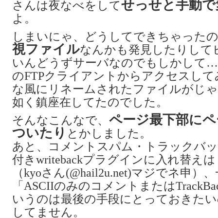
せっせと手動で
さんは夜なべをして
よ。
しまいにゃ、どうしてできちゃった
視ファイル
なんかも発見したりして
いんどうずサーバなのでもしかして
のFTPクライアントからアクセスし
な風にリネームされたファイルがじ
如く鎮座在してたのでした。
ページ最下部にペ
そんなこんなで、
ついたり
とかしました。
あと、コメントスパム・トラックバッ
付きwritebackプラグインに入れ替
（kyoさん(@hail2u.net)マジでネ申
「ASCIIのみのコメントまたはTrackB
いうのは最後の手段にとっておきたい
してません。