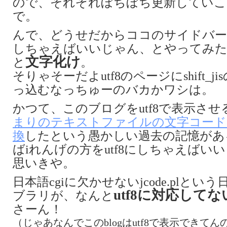
ので、それぞれぼちぼち更新していこ
で。
んで、どうせだからココのサイドバー
しちゃえばいいじゃん、とやってみ
文字化け
と
。
そりゃそーだよutf8のページにshift_j
っ込むなっちゅーのバカかワシは。
かつて、このブログをutf8で表示させ
まりのテキストファイルの文字コード
換
したという愚かしい過去の記憶があ
ばiれんげの方をutf8にしちゃえばい
思いきや。
日本語cgiに欠かせないjcode.plとい
utf8に対応してな
ブラリが、なんと
さーん！
（じゃあなんでこのblogはutf8で表示できて