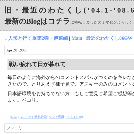
旧・最近のわたくし(‘04.1-‘08.6
最新のBlogはコチラ
に移転しましたスミマセンよろしく
« 人形と行く旅第2弾・伊東編
|
Main
|
最近のわたくし06GW 
Apr 28, 2006
戦い疲れて日が暮れて
毎日のように海外からのコメントスパムがつくのをキレな
きたので、とりあえず様子見で、アスキーのみのコメント
日本語環境をお持ちでない方、もしご意見ご希望ご感想等
ます。ペコリ。
07:50
|
ぶろっさむ悪戦苦闘
|
シャア専用
|
ツッコミ (0)
ツッコミ