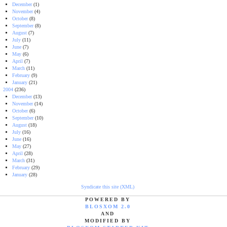
December
(1)
November
(4)
October
(8)
September
(8)
August
(7)
July
(11)
June
(7)
May
(6)
April
(7)
March
(11)
February
(9)
January
(21)
2004
(236)
December
(13)
November
(14)
October
(6)
September
(10)
August
(18)
July
(16)
June
(16)
May
(27)
April
(28)
March
(31)
February
(29)
January
(28)
Syndicate this site (XML)
POWERED BY
BLOSXOM 2.0
AND
MODIFIED BY