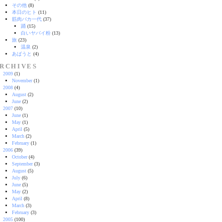
その他
(8)
本日のヒト
(11)
筋肉バカ一代
(37)
踊
(15)
白いヤバイ粉
(13)
旅
(23)
温泉
(2)
あばうと
(4)
RCHIVES
2009
(1)
November
(1)
2008
(4)
August
(2)
June
(2)
2007
(10)
June
(1)
May
(1)
April
(5)
March
(2)
February
(1)
2006
(39)
October
(4)
September
(3)
August
(5)
July
(6)
June
(5)
May
(2)
April
(8)
March
(3)
February
(3)
2005
(100)