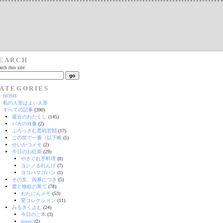
EARCH
rch this site:
ATEGORIES
HOME
私の人形はよい人形
すべての記事
(390)
最近のわたくし
(145)
バカの肖像
(2)
ぶろっさむ悪戦苦闘
(17)
この世で一番（以下略
(5)
せいかつメモ
(2)
今日のお紅茶
(29)
やさぐれ手料理
(8)
ヨシノるれんげ
(7)
ヨコハマゴハン
(1)
その女、凶暴につき
(5)
愛と物欲の果て
(78)
わたにんメモ
(53)
変コレクション
(11)
みるきくよむ
(24)
今日のご本
(3)
music
(2)