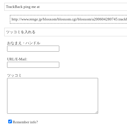
TrackBack ping me at
http://www.renge.jp/blosxom/blosxom.cgi/blosxom/a200604280745.track
ツッコミを入れる
おなまえ・ハンドル
URL/E-Mail:
ツッコミ
Remember info?