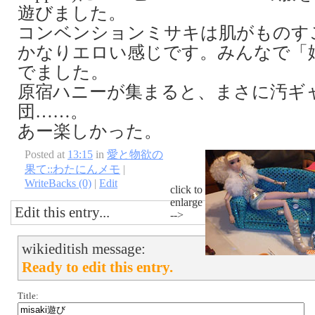
遊びました。
コンベンションミサキは肌がものす
かなりエロい感じです。みんなで「
でました。
原宿ハニーが集まると、まさに汚ギ
団……。
あー楽しかった。
Posted at
13:15
in
愛と物欲の
果て::わたにんメモ
|
WriteBacks (0)
|
Edit
click to
enlarge
Edit this entry...
-->
wikieditish message:
Ready to edit this entry.
Title: